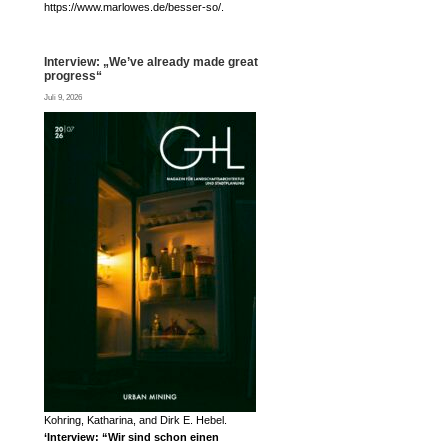
https://www.marlowes.de/besser-so/.
Interview: „We’ve already made great
progress“
Juli 9, 2026
Kohring, Katharina, and Dirk E. Hebel.
‘Interview: “Wir sind schon einen