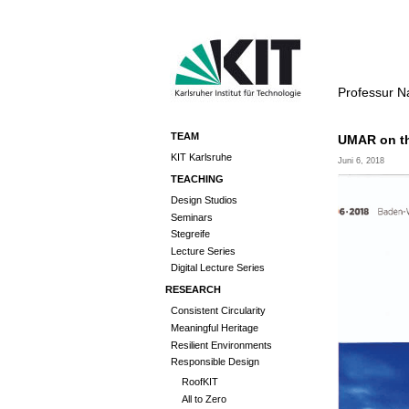
Professur N
TEAM
UMAR on th
KIT Karlsruhe
Juni 6, 2018
TEACHING
Design Studios
Seminars
Stegreife
Lecture Series
Digital Lecture Series
RESEARCH
Consistent Circularity
Meaningful Heritage
Resilient Environments
Responsible Design
RoofKIT
All to Zero